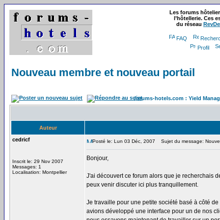
Les forums hôtelie
l’hôtellerie. Ces
du réseau
RevDe
FAQ
Recher
Profil
Nouveau membre et nouveau portail
forums-hotels.com : Yield Manag
Auteur
cedricf
Posté le: Lun 03 Déc, 2007
Sujet du message: Nouvea
Bonjour,
Inscrit le: 29 Nov 2007
Messages: 1
Localisation: Montpellier
J'ai découvert ce forum alors que je recherchais de
peux venir discuter ici plus tranquillement.
Je travaille pour une petite société basé à côté d
avions développé une interface pour un de nos clie