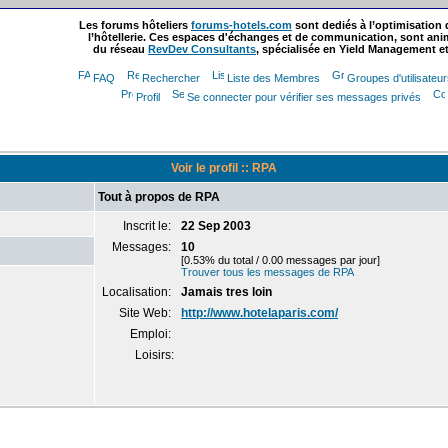
Les forums hôteliers
forums-hotels.com
sont dediés à l’optimisation
l’hôtellerie. Ces espaces d'échanges et de communication, sont ani
du réseau
RevDev Consultants
, spécialisée en Yield Management et
FAQ
Rechercher
Liste des Membres
Groupes d'utilisateu
Profil
Se connecter pour vérifier ses messages privés
Voir le profil :: RPA
Tout à propos de RPA
Inscrit le:
22 Sep 2003
Messages:
10
[0.53% du total / 0.00 messages par jour]
Trouver tous les messages de RPA
Localisation:
Jamais tres loin
Site Web:
http://www.hotelaparis.com/
Emploi:
Loisirs: