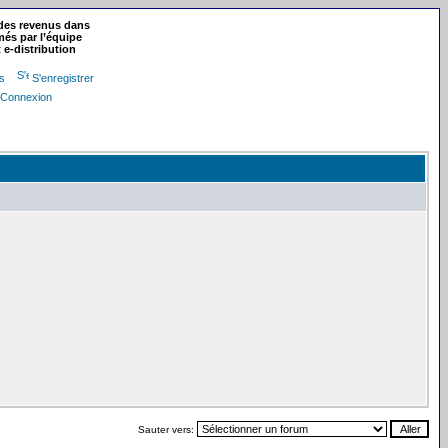
 des revenus dans
més par l’équipe
 e-distribution
rs
S'enregistrer
Connexion
Sauter vers: