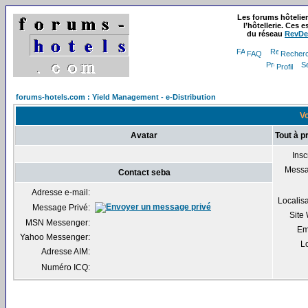
Les forums hôtelie
l’hôtellerie. Ces
du réseau
RevDe
FAQ
Recher
Profil
forums-hotels.com : Yield Management - e-Distribution
Vo
Avatar
Tout à p
Insc
Mess
Contact seba
Adresse e-mail:
Localis
Message Privé:
Site
MSN Messenger:
Em
Yahoo Messenger:
Lo
Adresse AIM:
Numéro ICQ: