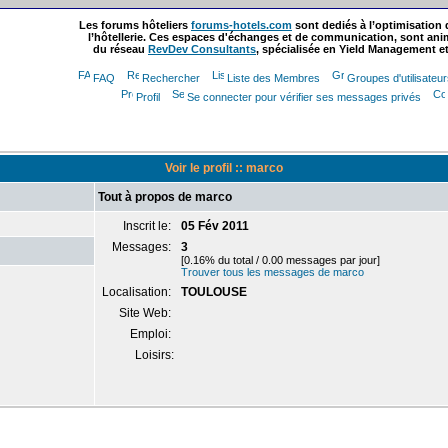
Les forums hôteliers
forums-hotels.com
sont dediés à l’optimisation
l’hôtellerie. Ces espaces d'échanges et de communication, sont ani
du réseau
RevDev Consultants
, spécialisée en Yield Management et
FAQ
Rechercher
Liste des Membres
Groupes d'utilisateu
Profil
Se connecter pour vérifier ses messages privés
Voir le profil :: marco
Tout à propos de marco
Inscrit le:
05 Fév 2011
Messages:
3
[0.16% du total / 0.00 messages par jour]
Trouver tous les messages de marco
Localisation:
TOULOUSE
Site Web:
Emploi:
Loisirs: