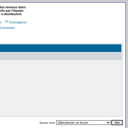
 des revenus dans
més par l’équipe
 e-distribution
rs
S'enregistrer
Connexion
Sauter vers: