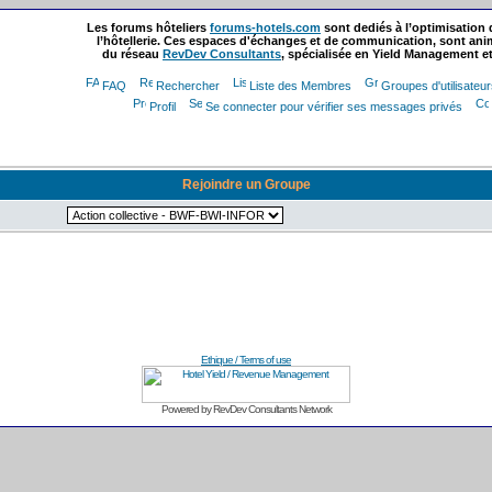
Les forums hôteliers
forums-hotels.com
sont dediés à l’optimisation
l’hôtellerie. Ces espaces d'échanges et de communication, sont ani
du réseau
RevDev Consultants
, spécialisée en Yield Management et
FAQ
Rechercher
Liste des Membres
Groupes d'utilisateu
Profil
Se connecter pour vérifier ses messages privés
Rejoindre un Groupe
Ethique / Terms of use
Powered by RevDev Consultants Network